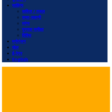
साहित्य
कविता / ग़ज़ल
कथा-कहानी
व्यंग्य
पुस्तक समीक्षा
विविध
मनोरंजन
खेल
ई-पेपर
English