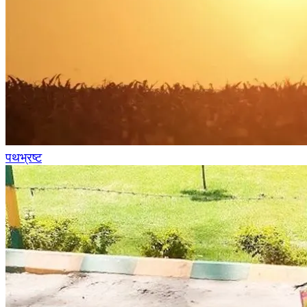
पथभ्रष्ट