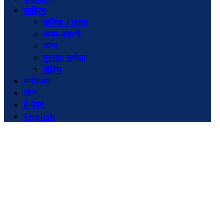
साहित्य
कविता / ग़ज़ल
कथा-कहानी
व्यंग्य
पुस्तक समीक्षा
विविध
मनोरंजन
खेल
ई-पेपर
English