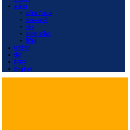
साहित्य
कविता / ग़ज़ल
कथा-कहानी
व्यंग्य
पुस्तक समीक्षा
विविध
मनोरंजन
खेल
ई-पेपर
English