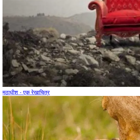
मठाधीश - एक रेखाचित्र