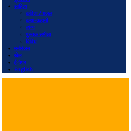
साहित्य
कविता / ग़ज़ल
कथा-कहानी
व्यंग्य
पुस्तक समीक्षा
विविध
मनोरंजन
खेल
ई-पेपर
English