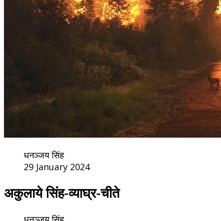
धनञ्जय सिंह
29 January 2024
अकुलाये सिंह-व्याघ्र-चीते
धनञ्जय सिंह