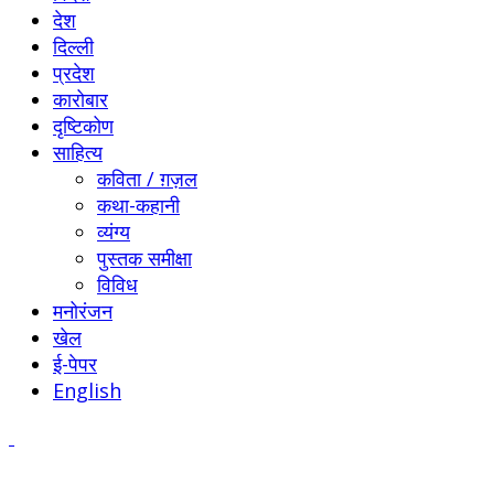
देश
दिल्ली
प्रदेश
कारोबार
दृष्टिकोण
साहित्य
कविता / ग़ज़ल
कथा-कहानी
व्यंग्य
पुस्तक समीक्षा
विविध
मनोरंजन
खेल
ई-पेपर
English