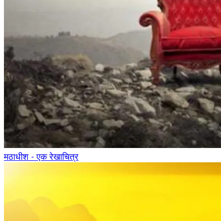
मठाधीश - एक रेखाचित्र