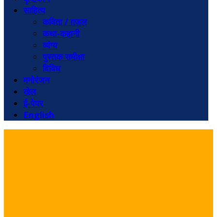
साहित्य
कविता / ग़ज़ल
कथा-कहानी
व्यंग्य
पुस्तक समीक्षा
विविध
मनोरंजन
खेल
ई-पेपर
English