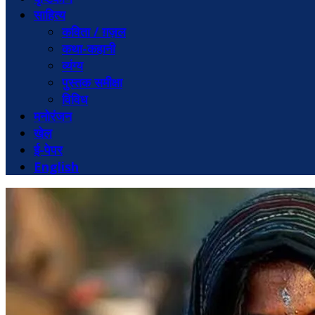
साहित्य
कविता / ग़ज़ल
कथा-कहानी
व्यंग्य
पुस्तक समीक्षा
विविध
मनोरंजन
खेल
ई-पेपर
English