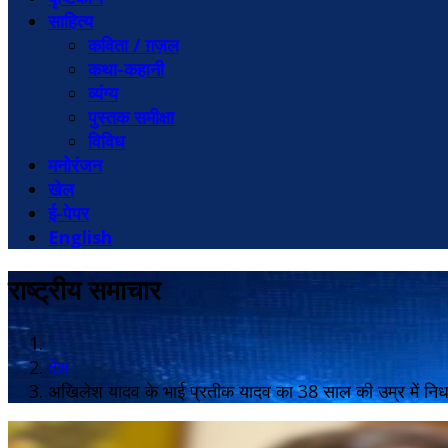
साहित्य
कविता / ग़ज़ल
कथा-कहानी
व्यंग्य
पुस्तक समीक्षा
विविध
मनोरंजन
खेल
ई-पेपर
English
राष्ट्रीय समाचार
देश
अखिलेश यादव के भाई प्रतीक यादव का 38 साल की उम्र में नि