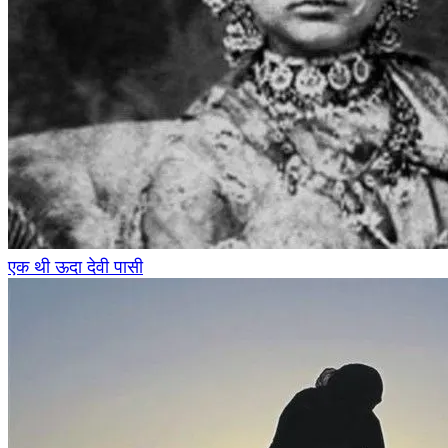
एक थी ऊदा देवी पासी