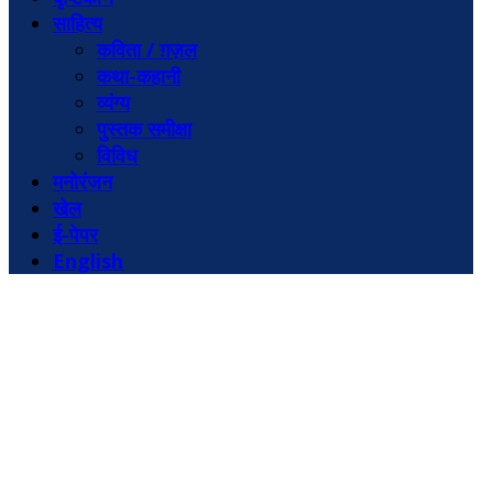
साहित्य
कविता / ग़ज़ल
कथा-कहानी
व्यंग्य
पुस्तक समीक्षा
विविध
मनोरंजन
खेल
ई-पेपर
English