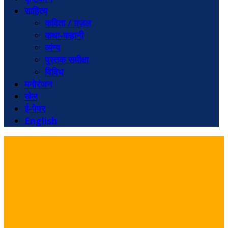
साहित्य
कविता / ग़ज़ल
कथा-कहानी
व्यंग्य
पुस्तक समीक्षा
विविध
मनोरंजन
खेल
ई-पेपर
English