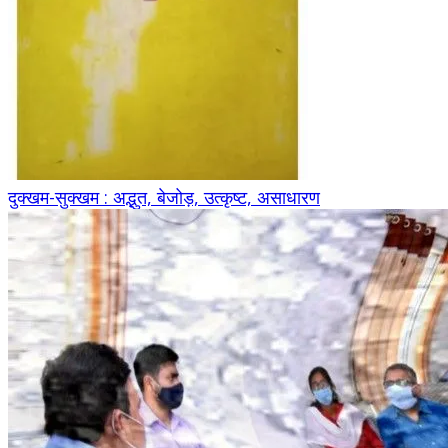
दुक्खम-सुक्खम : अद्भुत, बेजोड़, उत्कृष्ट, असाधारण