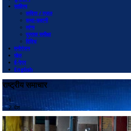
साहित्य
कविता / ग़ज़ल
कथा-कहानी
व्यंग्य
पुस्तक समीक्षा
विविध
मनोरंजन
खेल
ई-पेपर
English
राष्ट्रीय समाचार
देश