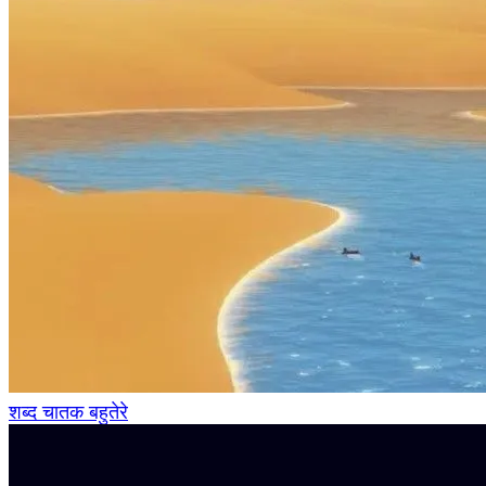
शब्द चातक बहुतेरे