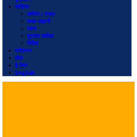
साहित्य
कविता / ग़ज़ल
कथा-कहानी
व्यंग्य
पुस्तक समीक्षा
विविध
मनोरंजन
खेल
ई-पेपर
English