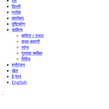
देश
दिल्ली
प्रदेश
कारोबार
दृष्टिकोण
साहित्य
कविता / ग़ज़ल
कथा-कहानी
व्यंग्य
पुस्तक समीक्षा
विविध
मनोरंजन
खेल
ई-पेपर
English