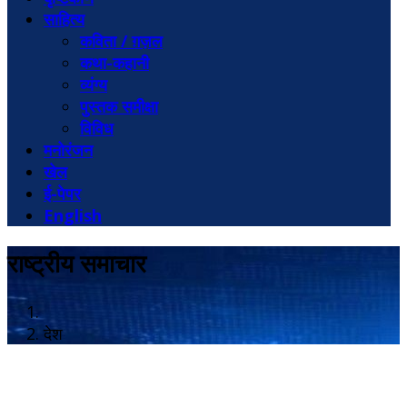
साहित्य
कविता / ग़ज़ल
कथा-कहानी
व्यंग्य
पुस्तक समीक्षा
विविध
मनोरंजन
खेल
ई-पेपर
English
राष्ट्रीय समाचार
देश