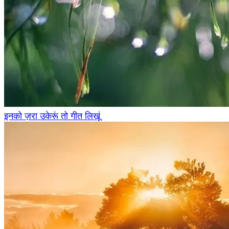
इनको ज़रा उकेरूं तो गीत लिखूं