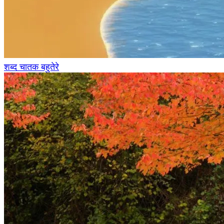
शब्द चातक बहुतेरे