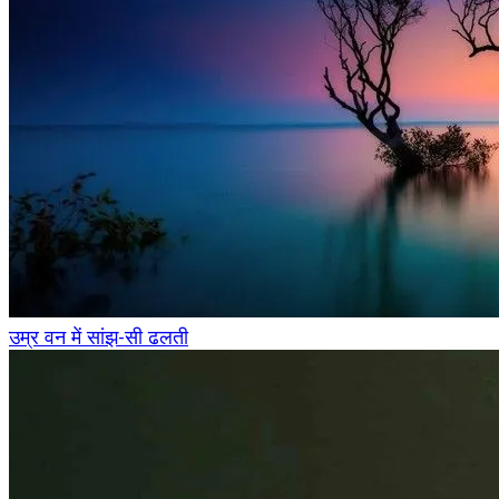
उम्र वन में सांझ-सी ढलती