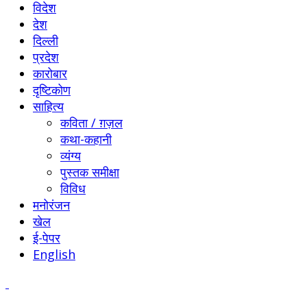
विदेश
देश
दिल्ली
प्रदेश
कारोबार
दृष्टिकोण
साहित्य
कविता / ग़ज़ल
कथा-कहानी
व्यंग्य
पुस्तक समीक्षा
विविध
मनोरंजन
खेल
ई-पेपर
English