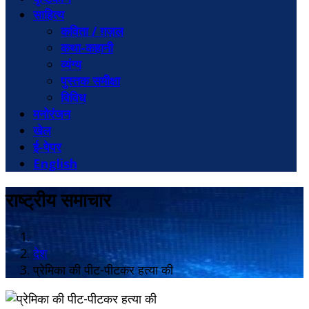
साहित्य
कविता / ग़ज़ल
कथा-कहानी
व्यंग्य
पुस्तक समीक्षा
विविध
मनोरंजन
खेल
ई-पेपर
English
राष्ट्रीय समाचार
देश
प्रेमिका की पीट-पीटकर हत्या की