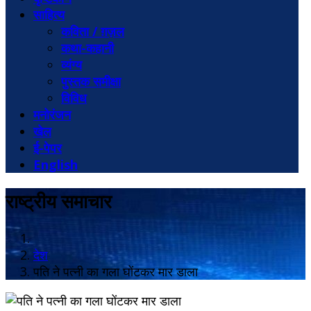
साहित्य
कविता / ग़ज़ल
कथा-कहानी
व्यंग्य
पुस्तक समीक्षा
विविध
मनोरंजन
खेल
ई-पेपर
English
राष्ट्रीय समाचार
देश
पति ने पत्नी का गला घोंटकर मार डाला