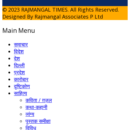
© 2023 RAJMANGAL TIMES. All Rights Reserved.
Designed By Rajmangal Associates P Ltd
Main Menu
समाचार
विदेश
देश
दिल्ली
प्रदेश
कारोबार
दृष्टिकोण
साहित्य
कविता / ग़ज़ल
कथा-कहानी
व्यंग्य
पुस्तक समीक्षा
विविध