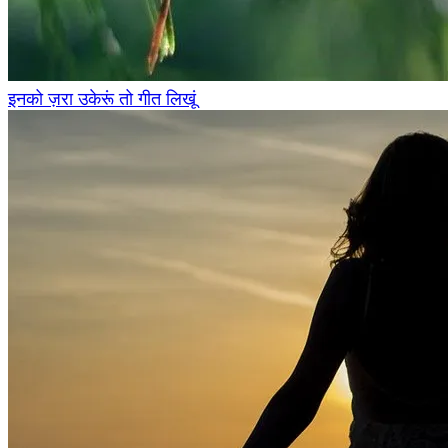
इनको ज़रा उकेरूं तो गीत लिखूं