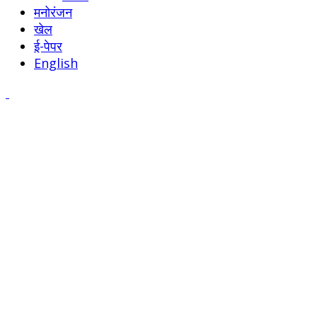
मनोरंजन
खेल
ई-पेपर
English