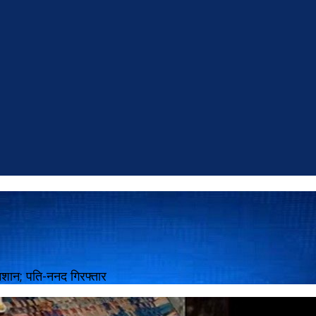
निशान; पति-ननद गिरफ्तार