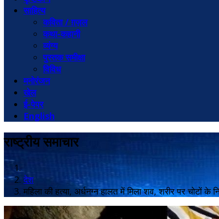
साहित्य
कविता / ग़ज़ल
कथा-कहानी
व्यंग्य
पुस्तक समीक्षा
विविध
मनोरंजन
खेल
ई-पेपर
English
राष्ट्रीय समाचार
देश
महिला की हत्या, अर्धनग्न हालत में मिला शव, शरीर पर चोटों के 