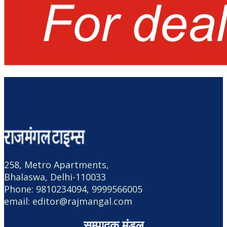
258, Metro Apartments,
Bhalaswa, Delhi-110033
Phone: 9810234094, 9999566005
email: editor@rajmangal.com
सम्पादक मंडल