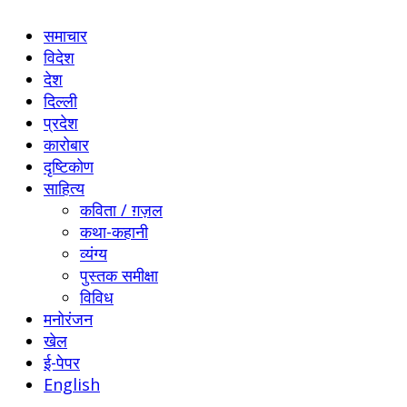
समाचार
विदेश
देश
दिल्ली
प्रदेश
कारोबार
दृष्टिकोण
साहित्य
कविता / ग़ज़ल
कथा-कहानी
व्यंग्य
पुस्तक समीक्षा
विविध
मनोरंजन
खेल
ई-पेपर
English