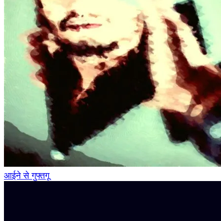
आईने से गुफ्तगू