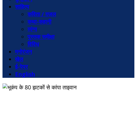
साहित्य
कविता / ग़ज़ल
कथा-कहानी
व्यंग्य
पुस्तक समीक्षा
विविध
मनोरंजन
खेल
ई-पेपर
English