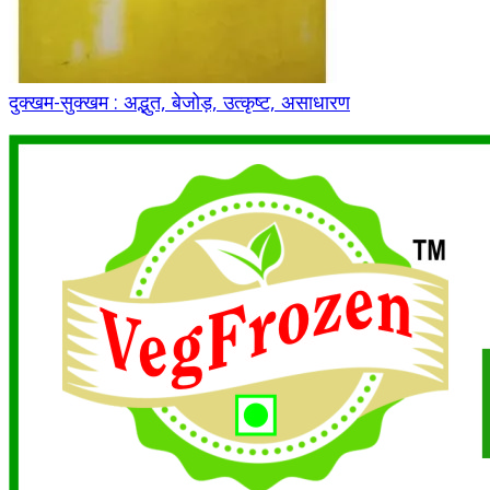
दुक्खम-सुक्खम : अद्भुत, बेजोड़, उत्कृष्ट, असाधारण