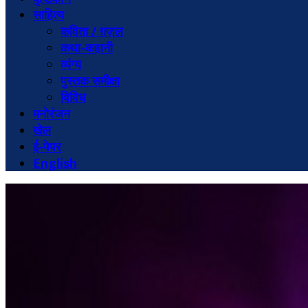
साहित्य
कविता / ग़ज़ल
कथा-कहानी
व्यंग्य
पुस्तक समीक्षा
विविध
मनोरंजन
खेल
ई-पेपर
English