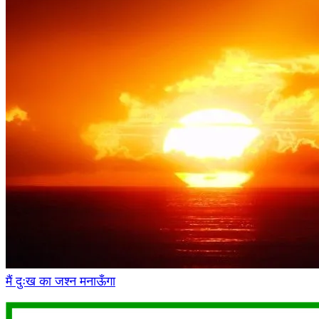
मैं दुःख का जश्न मनाऊँगा