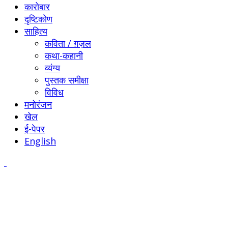
कारोबार
दृष्टिकोण
साहित्य
कविता / ग़ज़ल
कथा-कहानी
व्यंग्य
पुस्तक समीक्षा
विविध
मनोरंजन
खेल
ई-पेपर
English