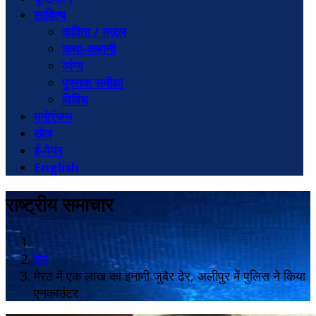
साहित्य
कविता / ग़ज़ल
कथा-कहानी
व्यंग्य
पुस्तक समीक्षा
विविध
मनोरंजन
खेल
ई-पेपर
English
राष्ट्रीय समाचार
देश
मेरठ में एक लाख का इनामी जुबैर ढेर, अलीपुर में पुलिस ने किया
एनकाउंटर