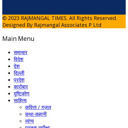
© 2023 RAJMANGAL TIMES. All Rights Reserved.
Designed By Rajmangal Associates P Ltd
Main Menu
समाचार
विदेश
देश
दिल्ली
प्रदेश
कारोबार
दृष्टिकोण
साहित्य
कविता / ग़ज़ल
कथा-कहानी
व्यंग्य
पुस्तक समीक्षा