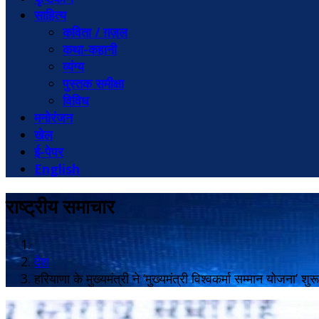
साहित्य
कविता / ग़ज़ल
कथा-कहानी
व्यंग्य
पुस्तक समीक्षा
विविध
मनोरंजन
खेल
ई-पेपर
English
राष्ट्रीय समाचार
देश
हरियाणा के मुख्यमंत्री ने ‘मुख्यमंत्री विश्वकर्मा सम्मान योजना’ शुर